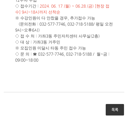
12
주차 수업
:
2024. 06. 17.(
) ~ 06.28.(
) [
◇
접수기간
월
금
현장 접
] 9
~18
수
시
시까지 선착순
,
※
수강인원이 다 안찼을 경우
추가접수 가능
(
: 032-577-7746, 032-718-5188/
문의전화
평일 오전
9
~
6
)
시
오후
시
:
3
(2
)
◇
접 수 처
가좌
동 주민자치센터 사무실
층
:
3
◇
대 상
가좌
동 거주민
※
모집인원 미달시 타동 주민 접수 가능
:
032-577-7746, 032-718-5188 /
~
:
◇
문 의
☎
월
금
09:00~18:00
목록