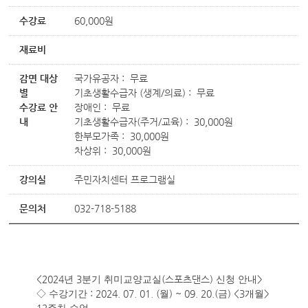
수강료
60,000원
재료비
감면 대상
국가유공자 : 무료
별
기초생활수급자 (생계/의료) : 무료
수강료 안
장애인 : 무료
내
기초생활수급자(주거/교육) : 30,000원
한부모가족 : 30,000원
차상위 : 30,000원
강의실
주민자치센터 프로그램실
문의처
032-718-5188
<2024
3
(스포츠댄스
)
>
년
분기 취미교양교실
신청 안내
: 2024. 07. 01. (
) ~ 09. 20.(
) <3
>
◇
수강기간
월
금
개월