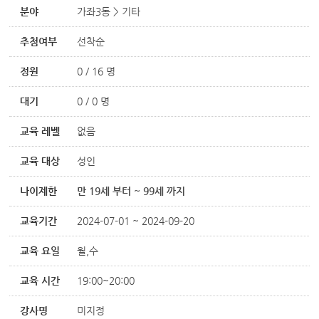
분야
가좌3동 > 기타
추첨여부
선착순
정원
0 / 16 명
대기
0 / 0 명
교육 레벨
없음
교육 대상
성인
나이제한
만 19세 부터 ~ 99세 까지
교육기간
2024-07-01 ~ 2024-09-20
교육 요일
월,수
교육 시간
19:00~20:00
강사명
미지정