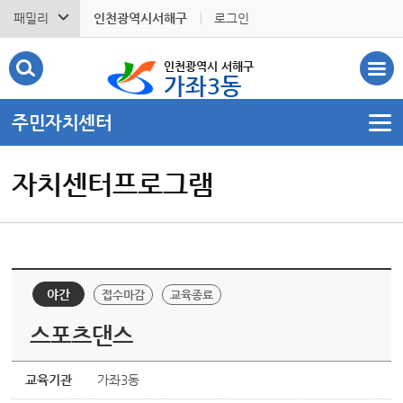
패밀리
인천광역시서해구
로그인
인천광역시 서해구
가좌3동
주민자치센터
자치센터프로그램
야간
접수마감
교육종료
스포츠댄스
교육기관
가좌3동