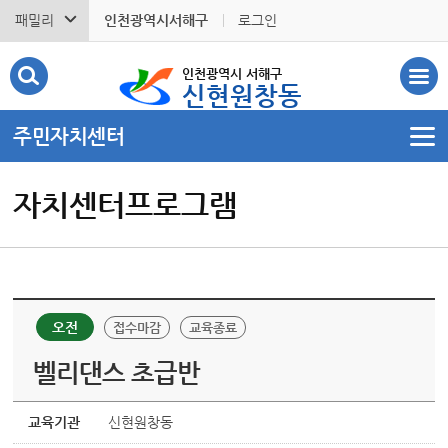
패밀리
인천광역시서해구
로그인
인천광역시 서해구
신현원창동
주민자치센터
자치센터프로그램
오전
접수마감
교육종료
벨리댄스 초급반
교육기관
신현원창동