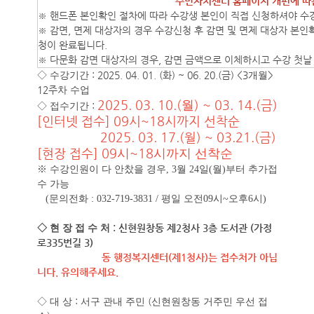
주민자치센터 홈페이지 개편에 따
※ 핸드폰 본인확인 절차에 따라 수강생 본인이 직접 신청하셔야 수
※ 감면, 면제 대상자의 경우 수강신청 후 감면 및 면제 대상자 본
청이 완료됩니다.
※ 다문화 감면 대상자의 경우, 감면 금액으로 이체하시고 수강 첫날
: 2025. 04. 01. (화
) ~ 06. 20.(금
) <3
>
◇
수강기간
개월
12주
차 수업
2025. 03. 10.(
) ~ 03. 14.(금
)
월
:
◇
접수기간
[인터넷 접수] 09시~18시까지 선착순
2025. 03. 17.(월) ~ 03.21.(금)
[현장 접수]
09
~18
시
시까지 선착순
※ 수강인원이 다 안찼을 경우, 3월 24일(월)부터 추가접
수 가능
(문의전화 : 032-719-3831 / 평일 오전09시~오후6시)
:
신현원창동 제2청사
3층 도서관
(가정
◇ 현 장
접 수 처
로335번길 3)
동 행정복지센터(제1청사)는 접수처가 아닙
니다. 유의해주세요.
:
(
◇
대 상
서구 관내 주민
신현원창동 거주민 우선 접