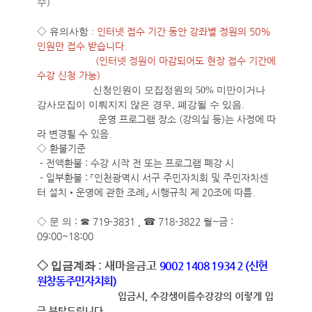
)
수
인터넷 접수 기간 동안 강좌별 정원의 50%
◇ 유의사항 :
인원만 접수 받습니다.
(인터넷 정원이 마감되어도 현장 접수 기간에
수강 신청 가능)
신청인원이 모집정원의 50% 미만이거나
강사모집이 이뤄지지 않은 경우, 폐강될 수 있음.
운영 프로그램 장소 (강의실 등)는 사정에 따
라 변경될 수 있음.
환불기준
◇
- 전액환불 : 수강 시작 전 또는 프로그램 폐강 시
- 일부환불 :
「인천광역시 서구 주민자치회 및 주민자치센
터 설치•운영에 관한 조례」 시행규칙 제 20조에 따름.
:
719-3831 ,
718-3822 월~금 :
◇
문 의
☎
☎
09:00~18:00
: 새마을금고
9002 1408 1934 2 (
신현
◇ 입금계좌
원창동주민자치회
)
입금시, 수강생이름수강강의 이렇게 입
금 부탁드립니다.