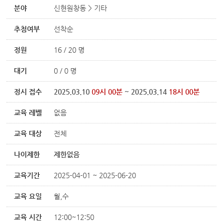
분야
신현원창동 > 기타
추첨여부
선착순
정원
16 / 20 명
대기
0 / 0 명
정시 접수
2025.03.10
09시 00분
~ 2025.03.14
18시 00분
교육 레벨
없음
교육 대상
전체
나이제한
제한없음
교육기간
2025-04-01 ~ 2025-06-20
교육 요일
월,수
교육 시간
12:00~12:50