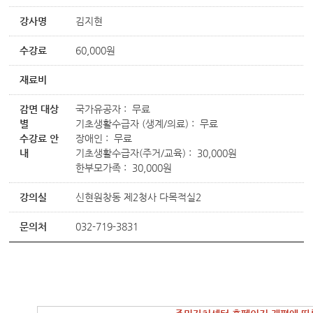
강사명
김지현
수강료
60,000원
재료비
감면 대상
국가유공자 : 무료
별
기초생활수급자 (생계/의료) : 무료
수강료 안
장애인 : 무료
내
기초생활수급자(주거/교육) : 30,000원
한부모가족 : 30,000원
강의실
신현원창동 제2청사 다목적실2
문의처
032-719-3831