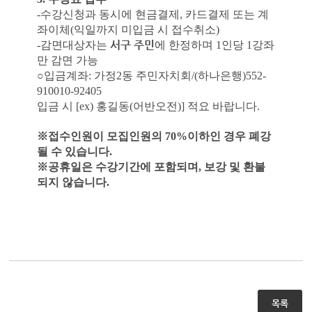
-
수강신청과 동시에 현금결제
,
카드결제 또는 계
좌이체
(
익일까지 미입금 시 접수취소
)
서구 주민
-
감면대상자는
에 한정하며
1
인당
1
강좌
만 감면 가능
○
입금계좌
:
가정
2
동 주민자치회
/(
하나은행
)552-
910010-92405
입금 시
[
ex)
홍길동
(어반오전
)]
적요 바랍니다.
※
접수인원이 모집인원의
70%
이하인 경우 폐강
될 수 있습니다
.
※
공휴일은 수강기간에 포함되며
,
보강 및 환불
되지 않습니다
.
목록