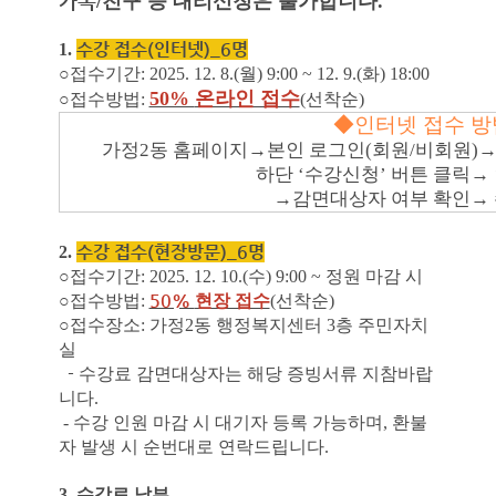
가족
/
친구 등 대리신청은 불가합니다.
수강 접수
(
인터넷
)_6명
1.
○
접수기간
: 2025. 12. 8.(
월
) 9:00 ~ 12. 9.(
화
) 18:00
50%
온라인 접수
○
접수방법
:
(
선착순
)
◆
인터넷 접수 방
가정
2
동 홈페이지
→
본인 로그인
(
회원
/
비회원
)
하단
‘
수강신청
’
버튼 클릭
→
→
감면대상자 여부 확인
→
수강 접수
(
현장방문
)_6명
2.
○
접수기간
: 2025. 12. 10.(
수
) 9:00 ~ 정원 마감 시
50%
○
접수방법
:
현장 접수
(
선착순
)
○
접수장소
:
가정
2
동 행정복지센터
3
층 주민자치
실
-
수강료 감면대상자는 해당 증빙서류 지참바랍
니다
.
-
수강 인원 마감 시 대기자 등록 가능하며
,
환불
자 발생 시 순번대로 연락드립니다
.
3.
수강료 납부