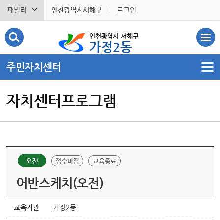
패밀리
인천광역시서해구
로그인
인천광역시 서해구
가정2동
주민자치센터
자치센터프로그램
오전
접수마감
교육종료
어반스케치(오전)
교육기관
가정2동