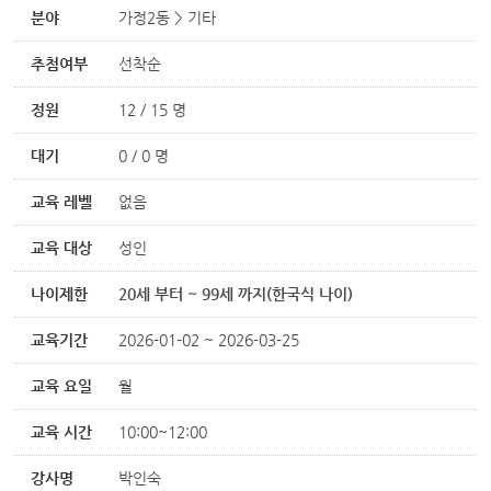
분야
가정2동 > 기타
추첨여부
선착순
정원
12 / 15 명
대기
0 / 0 명
교육 레벨
없음
교육 대상
성인
나이제한
20세 부터 ~ 99세 까지(한국식 나이)
교육기간
2026-01-02 ~ 2026-03-25
교육 요일
월
교육 시간
10:00~12:00
강사명
박인숙