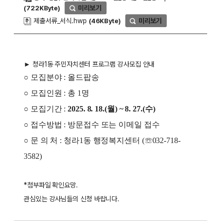
미리보기
(722KByte)
제출서류_서식.hwp
미리보기
(46KByte)
► 청라1동 주민자치센터 프로그램 강사모집 안내
○ 모집분야 : 올드팝송
○ 모집인원 : 총 1명
○ 모집기간 :
2025. 8. 18.(월) ~ 8. 27.(수)
○ 접수방법 : 방문접수 또는 이메일 접수
○ 문 의 처 : 청라1동 행정복지센터 (☏032-718-
3582)
*첨부파일 확인요망.
관심있는 강사님들의 신청 바랍니다.