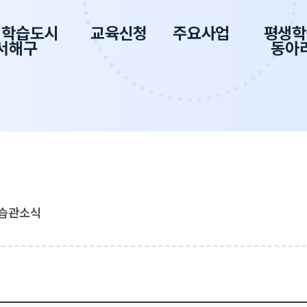
생학습도시
교육신청
주요사업
평생학
서해구
동아
습관소식