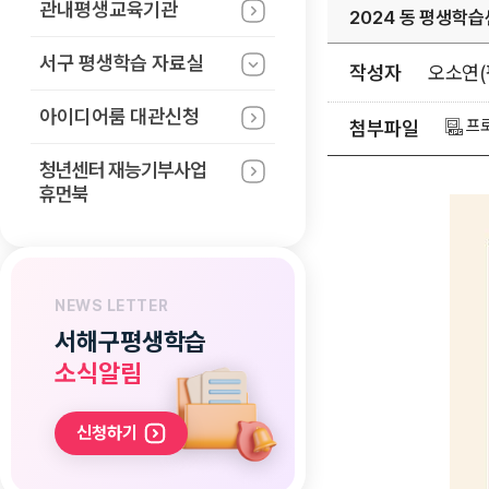
관내평생교육기관
2024 동 평생학
서구 평생학습
자료실
작성자
오소연(
아이디어룸 대관신청
프로
첨부파일
청년센터 재능기부사업
휴먼북
NEWS LETTER
서해구평생학습
소식알림
신청하기