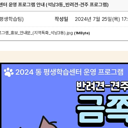
습센터 운영 프로그램 안내 (석남3동_반려견-견주 프로그램)
평생학습팀)
작성일
2024년 7월 25일(목) 17:
그램_홍보_안내문_(지역특화_석남3동).jpg
(1MByte)