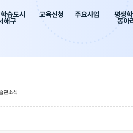
생학습도시
교육신청
주요사업
평생학
서해구
동아
습관소식