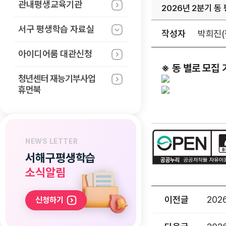
관내평생교육기관
2026년 2분기 
서구 평생학습
자료실
작성자
박희진(
아이디어룸 대관신청
※ 동 별로 모집
청년센터 재능기부사업
휴먼북
NEWS LETTER
서해구평생학습
소식알림
이전글
20
신청하기