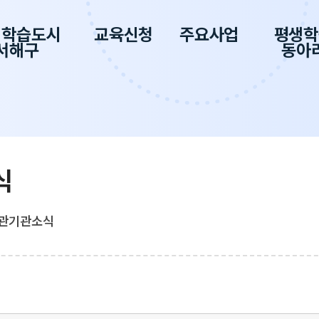
생학습도시
교육신청
주요사업
평생학
서해구
동아
식
관기관소식