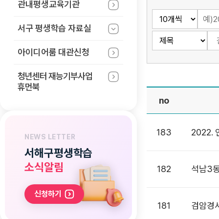
관내평생교육기관
서구 평생학습
자료실
아이디어룸 대관신청
청년센터 재능기부사업
휴먼북
no
183
2022
NEWS LETTER
서해구평생학습
소식알림
182
석남3동
신청하기
181
검암경서