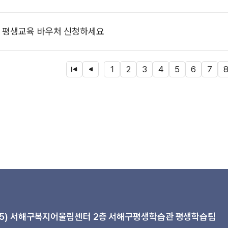
년 평생교육 바우처 신청하세요
첫 페이지
1
이전 페이지 그룹
2
3
4
5
6
7
5)
서해구복지어울림센터 2층 서해구평생학습관 평생학습팀