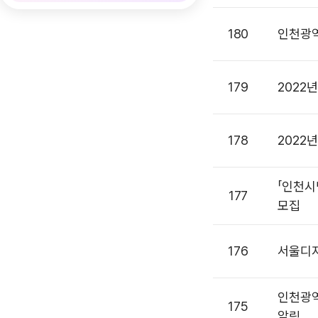
180
인천광
179
2022
178
2022
「인천시
177
모집
176
서울디지
인천광역
175
알림