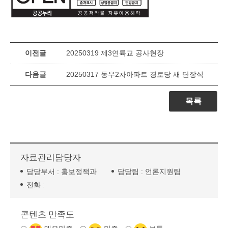
이전글
20250319 제3연륙교 공사현장
다음글
20250317 동우2차아파트 경로당 새 단장식
목록
자료관리담당자
담당부서 :
홍보정책과
담당팀 :
언론지원팀
전화 :
콘텐츠 만족도