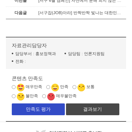
이전글
[서구 6월 캠페인] 자연에서 분해 되지 않는 물티슈 사용 줄이기!
다음글
[서구잡(JOB)아라] 반짝반짝 빛나는 대한민국 보석의 미래
자료관리담당자
담당부서 :
홍보정책과
담당팀 :
언론지원팀
전화 :
콘텐츠 만족도
매우만족
만족
보통
불만족
매우불만족
결과보기