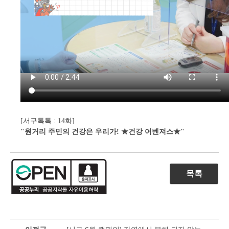
[서구톡톡 : 14화]
"원거리 주민의 건강은 우리가! ★건강 어벤져스★"
목록