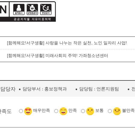
[함께해요!서구생활] 사랑을 나누는 작은 실천, 노인 일자리 사업!
[함께해요!서구생활] 미래사회의 주역! 가좌청소년센터
리담당자
담당부서 :
홍보정책과
담당팀 :
언론지원팀
전
매우만족
만족
보통
불만족
만족도