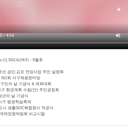
스] SG(슥)캐치 - 9월호
5호선 검단,김포 연장사업 주민 설명회
3년 제2회 서구채용한마당
회 구민의 날 기념식 & 체육대회
0 서구 환경계획 수립(안) 주민공청회
 청년의 날 기념식
 서구 평생학습축제
신도시 생활SOC복합청사 착공식
만 국제정원박람회 비교시찰