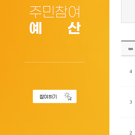
주민참여
예산
no
4
참여하기
3
2