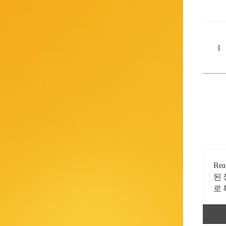
1
Re
된
로 