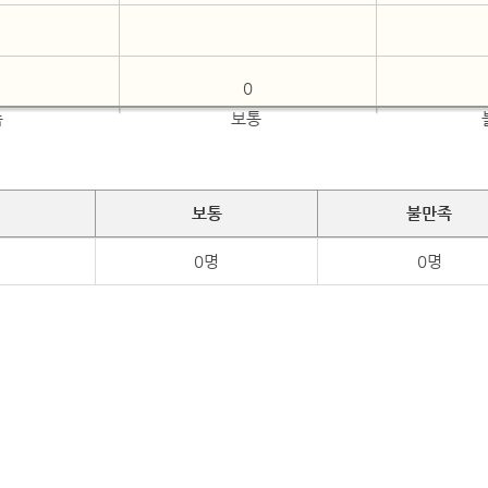
0
족
보통
보통
불만족
0명
0명