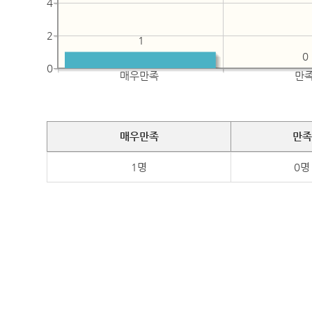
4
2
1
0
0
매우만족
만
매우만족
만족
1명
0명