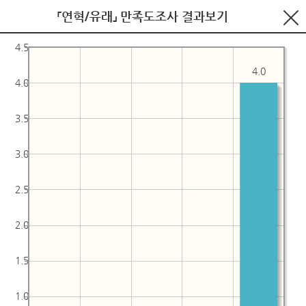
「연혁/유래」 만족도조사 결과보기
4.5
4.0
4.0
3.5
3.0
2.5
2.0
1.5
1.0