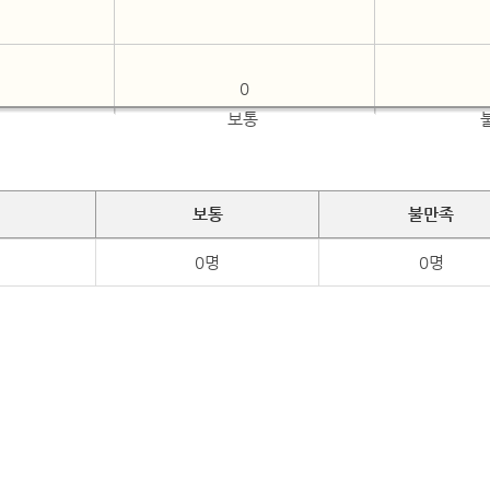
0
보통
보통
불만족
0명
0명