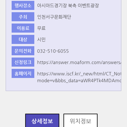
행사장소
아시아드경기장 북측 이벤트광장
주최
인천서구문화재단
이용료
무료
대상
시민
문의전화
032-510-6055
신청링크
https://answer.moaform.com/answers/
홈페이지
https://www.iscf.kr/_new/html/CT_Notic
mode=v&bbs_data=aWR4PTk4MDAmc3Rh
상세정보
위치정보