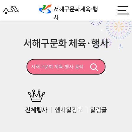
서해구문화
체육·행
사
전체행사
행사일정표
알림글