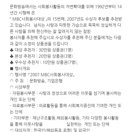
문화방송에서는 사회봉사활동의 저변확대를 위해 1992년부터 14
년간 시행해 온
「 MBC사회봉사대상 」의 15번째, 2007년도 수상자 후보를 추천받
고 있습니다 넘치는 사랑과 따뜻한 가슴으로 묵묵히 성실하게 다
른 사람을 위해 헌신하는 잘 알려지지 않는 참된
봉사자를 추천해 주십시오.수상자를 추천해 주신 분들에게는 다음
과 같이 소정의 상품권을 드립니다
♣ 대상 추천자 : 30만원 상품권(1명)
♣ 본상 추천자 : 20만원 상품권(3명)
♣ 우수상 추천자 : 10만원 상품권(7명),
■ 행사개요
○ 행사명 :「2007 MBC사회봉사대상」
○ 주 최 : 문화방송, 기업은행
○ 시상부문
- 자원봉사부문 : 사랑과 정성으로 어려운 이웃을 섬기며 봉사하는
개인 또는 단체
- 의료봉사부문 : 의료활동을 통해 사회복지증진에 기여한 개인 또
는 단체
- 기타부문 : 재난구조활동,해외봉사활동, 기타 다양한 봉사활동
을 통해 이웃사랑을 실천하는 개인 또는 단체
○ 대상자격 : 한국인(해외동포 포함) 및 외국인