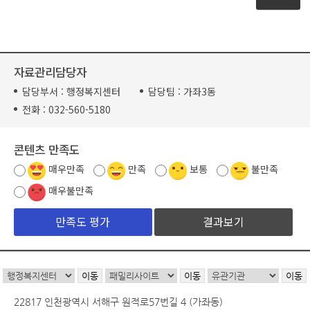
자료관리담당자
담당부서 :
행정복지센터
담당팀 :
가좌3동
전화 :
032-560-5180
콘텐츠 만족도
매우만족
만족
보통
불만족
매우불만족
결과보기
22817 인천광역시 서해구 원적로57번길 4 (가좌동)