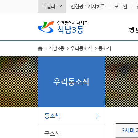
패밀리
인천광역시서해구
로그인
인천광역시 서해구
석남3동
행
석남3동
우리동소식
동소식
우리동소식
동소식
3세대 
구소식