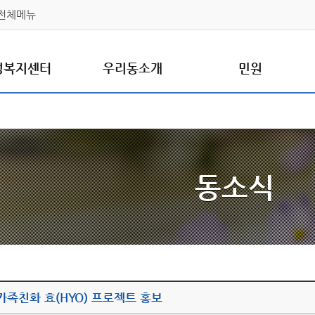
전체메뉴
정복지센터
우리동소개
민원
동소식
가족친화 효(HYO) 프로젝트 홍보