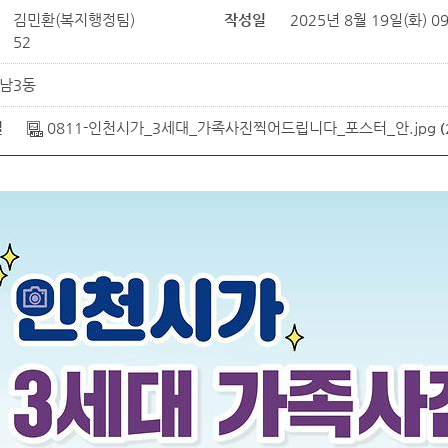
김민환(복지행정팀)
작성일
2025년 8월 19일(화) 09
52
남3동
일
0811-인천시가_3세대_가족사진찍어드립니다_포스터_안.jpg
(