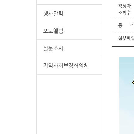
작성자
조회수
행사달력
동
석
포토앨범
첨부파
설문조사
지역사회보장협의체