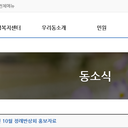
전체메뉴
정복지센터
우리동소개
민원
동소식
년 10월 정례반상회 홍보자료