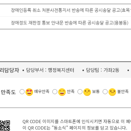
장애인등록 취소 처분사전통지서 반송에 따른 공시송달 공고(효목
장애정도 재판정 통보 안내문 반송에 따른 공시송달 공고(용봉동)
리담당자
담당부서 :
행정복지센터
담당팀 :
가좌2동
 만족도
매우만족
만족
보통
불만족
QR CODE 이미지를 스마트폰에 인식시키면 자동으로 이 
이 QR CODE는
"동소식"
페이지의 정보를 담고 있습니다.