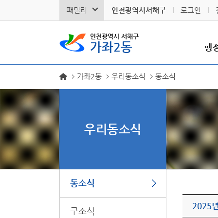
패밀리
인천광역시서해구
로그인
인천광역시 서해구
가좌2동
행
가좌2동
우리동소식
동소식
우리동소식
동소식
2025
구소식