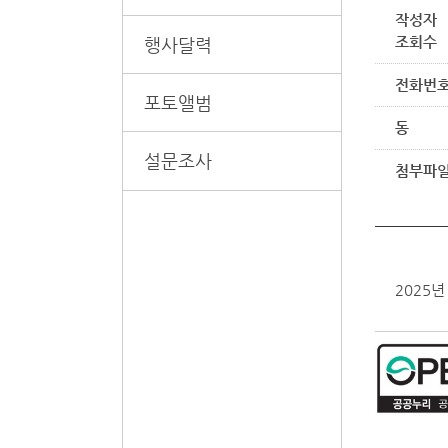
작성자
조회수
행사달력
전화번
포토앨범
동
설문조사
첨부파
2025