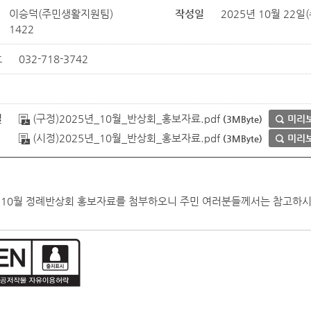
이승덕(주민생활지원팀)
작성일
2025년 10월 22일(수
1422
호
032-718-3742
일
(구정)2025년_10월_반상회_홍보자료.pdf
미리
(3MByte)
(시정)2025년_10월_반상회_홍보자료.pdf
미리
(3MByte)
년 10월 정례반상회 홍보자료를 첨부하오니 주민 여러분들께서는 참고하시