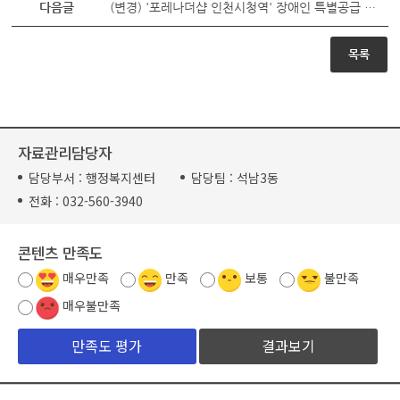
다음글
(변경) '포레나더샵 인천시청역' 장애인 특별공급 일정 변경 알림
목록
자료관리담당자
담당부서 :
행정복지센터
담당팀 :
석남3동
전화 :
032-560-3940
콘텐츠 만족도
매우만족
만족
보통
불만족
매우불만족
결과보기