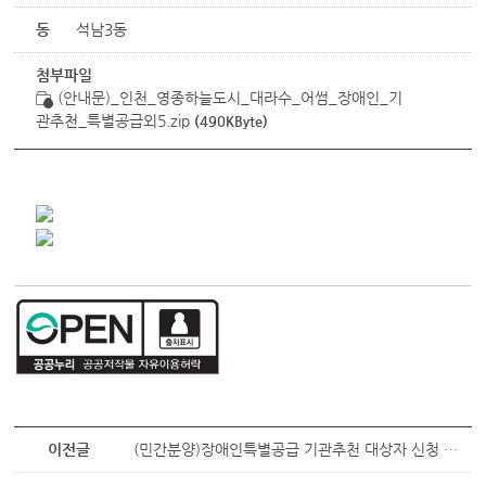
동
석남3동
첨부파일
(안내문)_인천_영종하늘도시_대라수_어썸_장애인_기
관추천_특별공급외5.zip
(490KByte)
이전글
(민간분양)장애인특별공급 기관추천 대상자 신청 안내(영종국제도시 신일 비아프 크레스트 1,2단지)