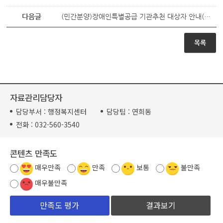
다음글
(민간분양)장애인특별공급 기관추천 대상자 안내(래미안 엘라비네)
목록
자료관리담당자
담당부서 :
행정복지센터
담당팀 :
연희동
전화 :
032-560-3540
콘텐츠 만족도
매우만족
만족
보통
불만족
매우불만족
결과보기