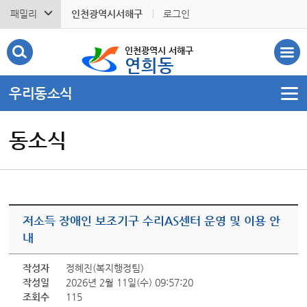
패밀리
인천광역시서해구
로그인
인천광역시 서해구
연희동
우리동소식
동소식
저소득 장애인 보조기구 수리AS센터 운영 및 이용 안
내
작성자
정혜진(복지행정팀)
작성일
2026년 2월 11일(수) 09:57:20
조회수
115