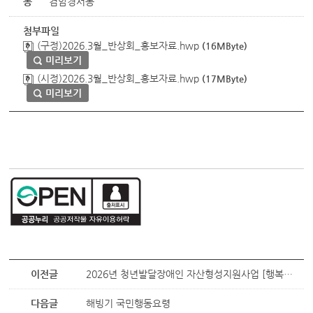
동
검암경서동
첨부파일
(구정)2026.3월_반상회_홍보자료.hwp
(16MByte)
미리보기
(시정)2026.3월_반상회_홍보자료.hwp
(17MByte)
미리보기
이전글
2026년 청년발달장애인 자산형성지원사업 [행복씨앗통장] 운영 접수
다음글
해빙기 국민행동요령