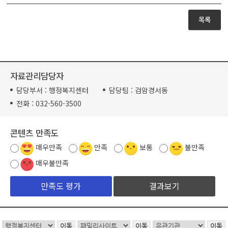
목록
자료관리담당자
담당부서 :
행정복지센터
담당팀 :
검암경서동
전화 :
032-560-3500
콘텐츠 만족도
매우만족
만족
보통
불만족
매우불만족
결과보기