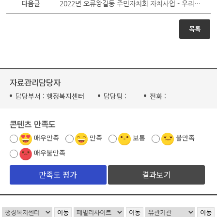
다음글
2022년 오류왕길동 주민자치회 자치사업 - 우리동네 환경안전지킴이 모집(관내 초등학생)
목록
자료관리담당자
담당부서 :
행정복지센터
담당팀 :
전화 :
콘텐츠 만족도
매우만족
만족
보통
불만족
매우불만족
결과보기