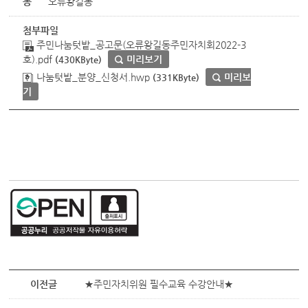
동
오류왕길동
첨부파일
주민나눔텃밭_공고문(오류왕길동주민자치회2022-3
호).pdf
미리보기
(430KByte)
나눔텃밭_분양_신청서.hwp
미리보
(331KByte)
기
이전글
★주민자치위원 필수교육 수강안내★