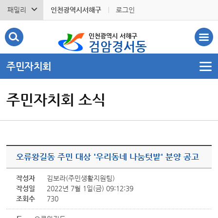
패밀리
인천광역시서해구
로그인
인천광역시 서해구
검암경서동
주민자치회
주민자치회 소식
오류왕길동 주민 대상 '우리동네 나눔텃밭' 분양 공고
작성자
김보라(주민생활지원팀)
작성일
2022년 7월 1일(금) 09:12:39
조회수
730