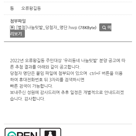
동
오류왕길동
첨부파일
[별첨]나눔텃밭_당첨자_명단.hwp
미
(78KByte)
리보기
2022년 오류왕길동 주민대상 '우리동네 나눔텃밭' 분양 공고에 따
른 추첨 결과를 아래와 같이 공고합니다.
당첨자 명단은 붙임 파일에 첨부되어 있으며 ctrl+F 버튼을 이용
하여 휴대전화번호 뒤 3자리를 검색하시면
빠른 검색이 가능합니다.
보내주신 성원에 감사드리며 추후 일정은 개별적으로 안내드리겠
습니다. 감사합니다.