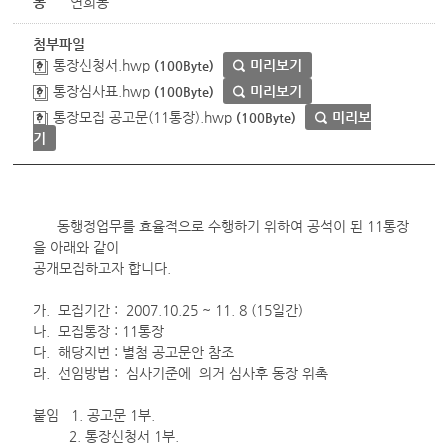
동
연희동
첨부파일
통장신청서.hwp
미리보기
(100Byte)
통장심사표.hwp
미리보기
(100Byte)
통장모집 공고문(11통장).hwp
미리보
(100Byte)
기
동행정업무를 효율적으로 수행하기 위하여 공석이 된 11통장
을 아래와 같이
공개모집하고자 합니다.
가. 모집기간 : 2007.10.25 ~ 11. 8 (15일간)
나. 모집통장 : 11통장
다. 해당지번 : 별첨 공고문안 참조
라. 선임방법 : 심사기준에 의거 심사후 동장 위촉
붙임 1. 공고문 1부.
2. 통장신청서 1부.