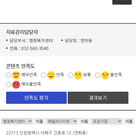
자료관리담당자
담당부서 :
행정복지센터
담당팀 :
연희동
전화 :
032-560-3540
콘텐츠 만족도
매우만족
만족
보통
불만족
매우불만족
결과보기
22713 인천광역시 서해구 간촌로 12 (연희동)