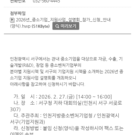
전화번호
032-560-4445
첨부파일
2026년_중소기업_지원사업_설명회_참가_신청_안내
(양식).hwp
미리보기
(51KByte)
인천광역시 서구에서는 관내 중소기업을 대상으로 자금, 수출, 기
술개발(R&D), 창업 등 중소벤처기업부의
분야별 지원시책 및 서구의 기업지원 시책을 소개하는 2026년 중
소기업 지원사업 설명회를 개최하오니
아래사항을 참고하여 신청하시기 바랍니다.
가. 일 시 : 2026. 2. 27.(금) [14:00 ~ 16:00]
나. 장 소 : 서구청 지하 대회의실(인천시 서구 서곶로
307)
다. 주관주최 : 인천지방중소벤처기업청 / 인천광역시
서구(기업지원과)
라. 신청방법 : 붙임 신청(양식)을 작성하시어 팩스 또는
이메일 송부