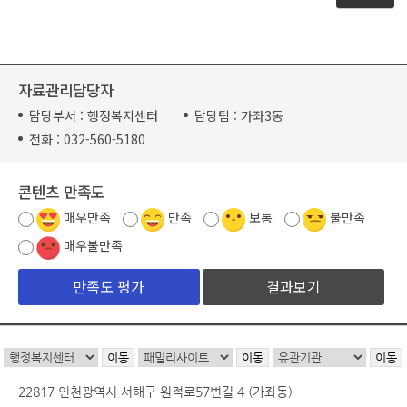
자료관리담당자
담당부서 :
행정복지센터
담당팀 :
가좌3동
전화 :
032-560-5180
콘텐츠 만족도
매우만족
만족
보통
불만족
매우불만족
결과보기
22817 인천광역시 서해구 원적로57번길 4 (가좌동)