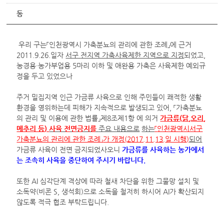
동
우리 구는「인천광역시 가축분뇨의 관리에 관한 조례」에 근거
2011.9.26.일자
서구
전지역 가축사육제한 지역으로 지정
되었고,
농경용·농가부업용 5마리 이하 및 애완용 가축은 사육제한 예외규
정을 두고 있었으나
주거 밀집지역 인근 가금류 사육으로 인해 주민들이 쾌적한 생활
환경을 영위하는데 피해가 지속적으로 발생되고 있어, 「가축분뇨
의 관리 및 이용에 관한 법률」제8조제1항 에 의거
가금류
(
닭
,
오리
,
메추리 등
)
사육 전면금지를
주요 내용으로
하는
「
인천광역시서구
가축분뇨의 관리에 관한 조례
」
가 개정
(
2017.11.13.
일 시행
)
되어
가금류 사육이 전면 금지되었사오니
가금류를 사육하는 농가에서
는 조속히 사육을 중단하여 주시기 바랍니다.
또한 AI 심각단계 격상에 따라 철새 차단을 위한 그물망 설치 및
소독약(비콘 S, 생석회)으로 소독을 철저히 하시어 AI가 확산되지
않도록 적극 협조 부탁드립니다.