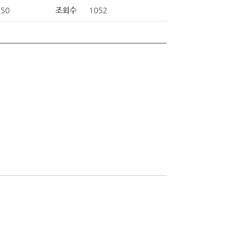
:50
조회수
1052