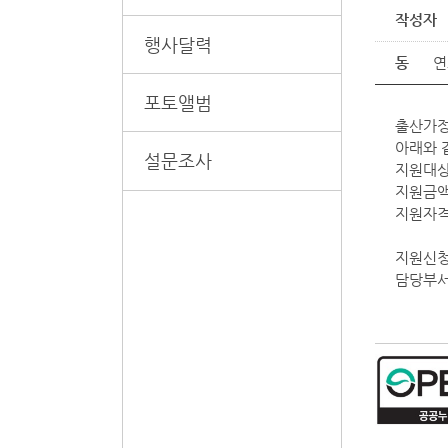
작성자
행사달력
동
연
포토앨범
출산가정
아래와 
설문조사
지원대상 
지원금액 
지원자격
거주기
지원신청
담당부서 