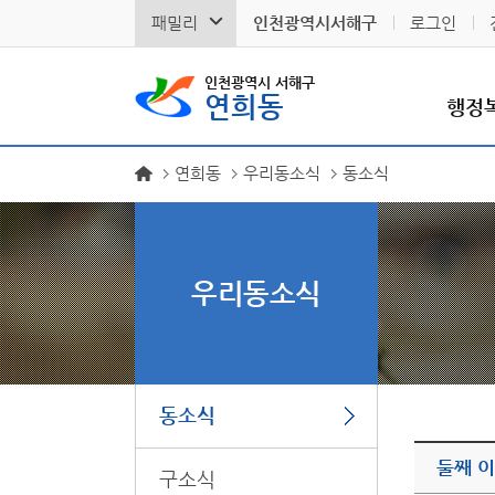
패밀리
인천광역시서해구
로그인
인천광역시 서해구
연희동
행정
연희동
우리동소식
동소식
우리동소식
동소식
둘째 
구소식