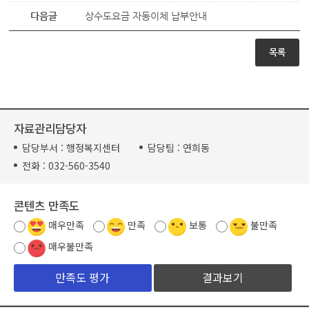
다음글
상수도요금 자동이체 납부안내
목록
자료관리담당자
담당부서 :
행정복지센터
담당팀 :
연희동
전화 :
032-560-3540
콘텐츠 만족도
매우만족
만족
보통
불만족
매우불만족
결과보기