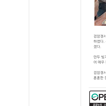
검암경서
하였다.
졌다.
만두 빚
어 매우
검암경서
훈훈한 