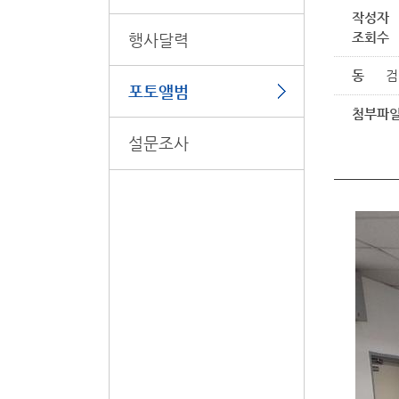
작성자
조회수
행사달력
동
검
포토앨범
첨부파
설문조사