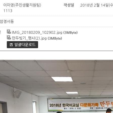
이미영(주민생활지원팀)
작성일
2018년 2월 14일(수)
1113
암경서동
일
IMG_20180209_102902.jpg
(3MByte)
만두빚기_행사(2).jpg
(3MByte)
일괄다운로드