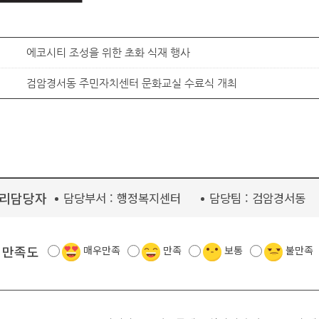
에코시티 조성을 위한 초화 식재 행사
검암경서동 주민자치센터 문화교실 수료식 개최
리담당자
담당부서 :
행정복지센터
담당팀 :
검암경서동
 만족도
매우만족
만족
보통
불만족