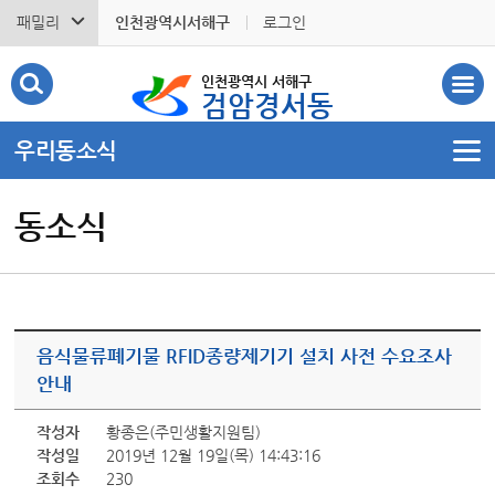
패밀리
인천광역시서해구
로그인
인천광역시 서해구
검암경서동
우리동소식
동소식
음식물류폐기물 RFID종량제기기 설치 사전 수요조사
안내
작성자
황종은(주민생활지원팀)
작성일
2019년 12월 19일(목) 14:43:16
조회수
230