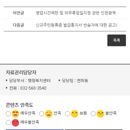
이전글
영업시간제한 및 의무휴업일지정 관련 인천광역시 서구 조례 개정 알림
다음글
신규주민등록증 발급통지서 반송자에 대한 공고(1995년 3월생)
목록
자료관리담당자
담당부서 :
행정복지센터
담당팀 :
연희동
전화 :
032-560-3540
콘텐츠 만족도
매우만족
만족
보통
불만족
매우불만족