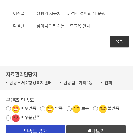
이전글
상반기 자동차 무료 점검.정비의 날 운영
다음글
심리극으로 하는 부모교육 안내
목록
자료관리담당자
담당부서 :
행정복지센터
담당팀 :
가좌3동
전화 :
콘텐츠 만족도
매우만족
만족
보통
불만족
매우불만족
결과보기