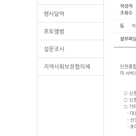
작성자
조회수
행사달력
동
석
포토앨범
첨부파
설문조사
지역사회보장협의체
인천종합
미 서비
○ 신청
○ 신청기간
○ 기타
- 대상
- 선정
- 초대