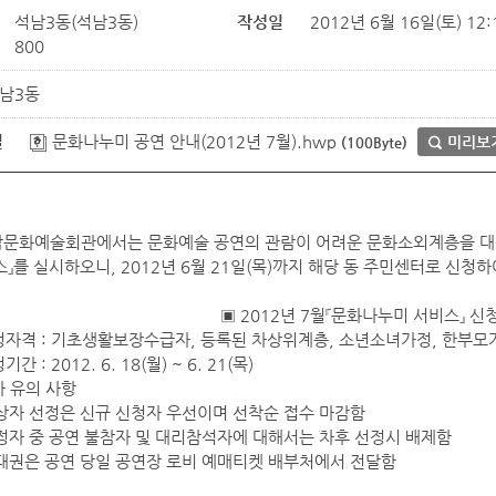
석남3동(석남3동)
작성일
2012년 6월 16일(토) 12:
800
남3동
일
문화나누미 공연 안내(2012년 7월).hwp
미리보
(100Byte)
문화예술회관에서는 문화예술 공연의 관람이 어려운 문화소외계층을 대
스』를 실시하오니, 2012년 6월 21일(목)까지 해당 동 주민센터로 신청
▣ 2012년 7월『문화나누미 서비스』 신
자격 : 기초생활보장수급자, 등록된 차상위계층, 소년소녀가정, 한부모
 : 2012. 6. 18(월) ~ 6. 21(목)
 유의 사항
자 선정은 신규 신청자 우선이며 선착순 접수 마감함
자 중 공연 불참자 및 대리참석자에 대해서는 차후 선정시 배제함
권은 공연 당일 공연장 로비 예매티켓 배부처에서 전달함