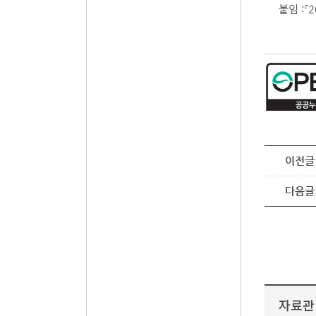
붙임 :『
이전글
다음글
자료관