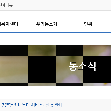
전체메뉴
정복지센터
우리동소개
민원
동소식
년 7월『문화나누미 서비스』 신청 안내