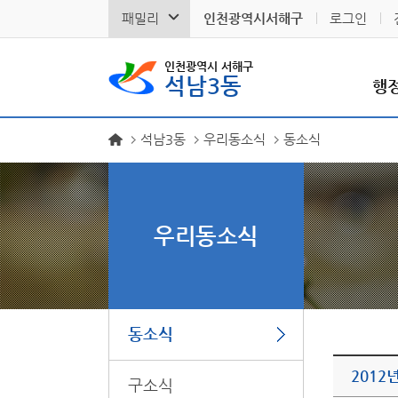
패밀리
인천광역시서해구
로그인
인천광역시 서해구
석남3동
행
석남3동
우리동소식
동소식
우리동소식
동소식
2012
구소식