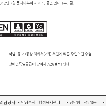
2012년 7월 문화나누미 서비스』 공연 안내 1부. 끝.
석남3동 23통장 재위촉(2회) 추진에 따른 주민의견 수렴
장애인특별공급(하남미사 A28블럭) 안내
리담당자
담당부서 :
행정복지센터
담당팀 :
석남3동