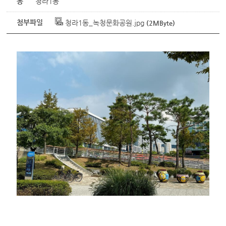
동
청라1동
첨부파일
청라1동_녹청문화공원.jpg
(2MByte)