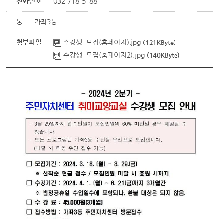
전화번호
032-718-5188
동
가좌3동
첨부파일
수강생_모집(홈페이지).jpg
(121KByte)
수강생_모집(홈페이지2).jpg
(140KByte)