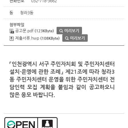
전화번호
032-718-3662
동
청라3동
첨부파일
공고문.pdf
미리보기
(123KByte)
제출서류.hwp
미리보기
(108KByte)
「
인천광역시 서구 주민자치회 및 주민자치센터
설치
·
운영에 관한 조례
」
제
21
조에 따라 청라
3
동 주민자치센터 운영을 위한 주민자치센터 전
담인력
모집 계획을 붙임과 같이 공고하오니
많은 응모 바랍니다
.