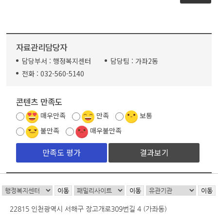
자료관리담당자
담당부서 :
행정복지센터
담당팀 :
가좌2동
전화 :
032-560-5140
콘텐츠 만족도
매우만족
만족
보통
불만족
매우불만족
결과보기
22815 인천광역시 서해구 장고개로309번길 4 (가좌동)