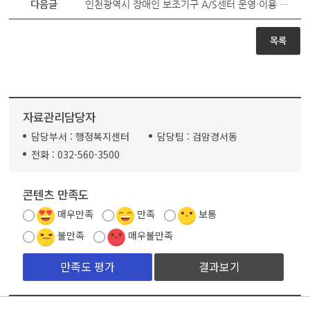
다음글
인천광역시 장애인 보조기구 A/S센터 운영ᐧ이용 안내
목록
자료관리담당자
담당부서 :
행정복지센터
담당팀 :
검암경서동
전화 :
032-560-3500
콘텐츠 만족도
매우만족
만족
보통
불만족
매우불만족
결과보기