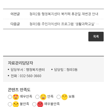
이전글
청라2동 행정복지센터 북카페 휴관일 재변경 안내
다음글
청라3동 주민자치센터 프로그램 '생활과학교실' 폐강 안내
목록
자료관리담당자
담당부서 :
행정복지센터
담당팀 :
청라3동
전화 :
032-560-3660
콘텐츠 만족도
매우만족
만족
보통
불만족
매우불만족