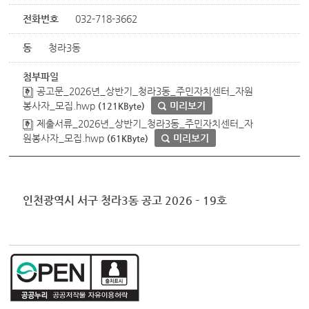
전화번호
032-718-3662
동
청라3동
첨부파일
공고문_2026년_상반기_청라3동_주민자치센터_자원
봉사자_모집.hwp
미리보기
(121KByte)
제출서류_2026년_상반기_청라3동_주민자치센터_자
원봉사자_모집.hwp
미리보기
(61KByte)
인천광역시 서구 청라
3
동 공고
2026
–
19
호