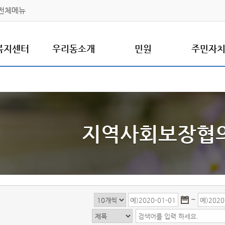
전체메뉴
복지센터
우리동소개
민원
주민자
지역사회보장협
~