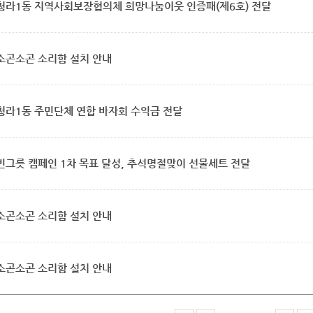
청라1동 지역사회보장협의체 희망나눔이웃 인증패(제6호) 전달
소곤소곤 소리함 설치 안내
청라1동 주민단체 연합 바자회 수익금 전달
빈그릇 캠페인 1차 목표 달성, 추석명절맞이 선물세트 전달
소곤소곤 소리함 설치 안내
소곤소곤 소리함 설치 안내