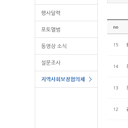
행사달력
no
포토앨범
15
동영상 소식
설문조사
14
지역사회보장협의체
13
12