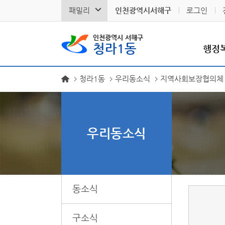
패밀리
인천광역시서해구
로그인
인천광역시 서해구
청라1동
행정
청라1동
우리동소식
지역사회보장협의체
우리동소식
동소식
구소식