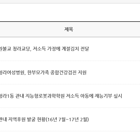
제목
원불교 청라교당, 저소득 가정에 계절김치 전달
청라여성병원, 한부모가족 종합건강검진 지원
청라1동 관내 지능형로봇과학학원 저소득 아동에 재능기부 실시
관내 지역후원 발굴 현황(16년 7월~17년 2월)