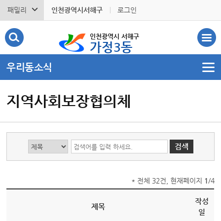
패밀리
인천광역시서해구
로그인
인천광역시 서해구
가정3동
우리동소식
지역사회보장협의체
* 전체 32건, 현재페이지
1
/4
작성
제목
일