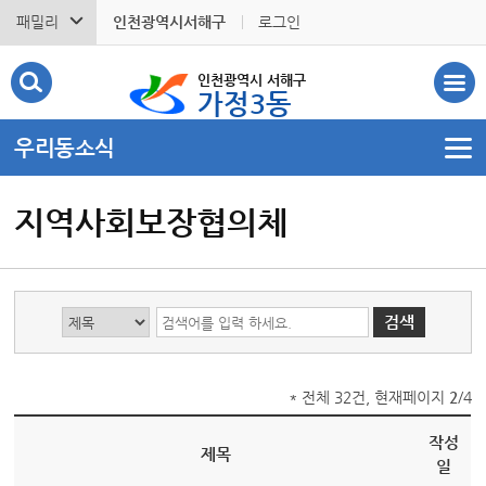
패밀리
인천광역시서해구
로그인
인천광역시 서해구
가정3동
우리동소식
지역사회보장협의체
* 전체 32건, 현재페이지
2
/4
작성
제목
일