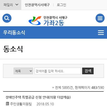
패밀리
인천광역시서해구
로그인
인천광역시 서해구
가좌2동
우리동소식
동소식
* 전체 5895건, 현재페이지
483
/590
장애인주택 특별공급 신청 안내(의왕 더샵캐슬)
주민생활지원팀
2018.05.10