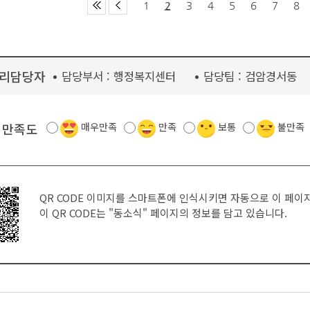
1
2
3
4
5
6
7
8
리담당자
담당부서 :
행정복지센터
담당팀 :
검암경서동
 만족도
매우만족
만족
보통
불만족
QR CODE 이미지를 스마트폰에 인식시키면 자동으로 이 페이
이 QR CODE는
"동소식"
페이지의 정보를 담고 있습니다.