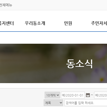
전체메뉴
복지센터
우리동소개
민원
주민자
동소식
~