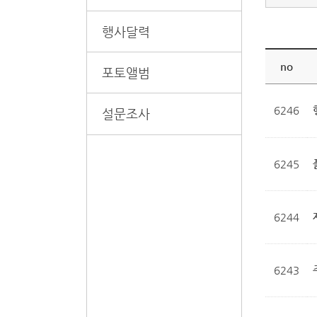
행사달력
no
포토앨범
6246
설문조사
6245
6244
6243