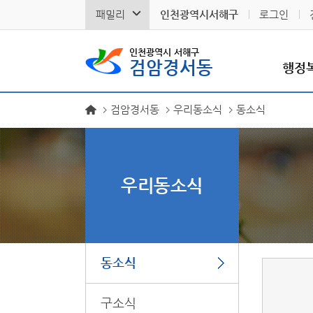
패밀리
인천광역시서해구
로그인
인천광역시 서해구
검암경서동
행정
검암경서동
우리동소식
동소식
우리동소식
동소식
구소식