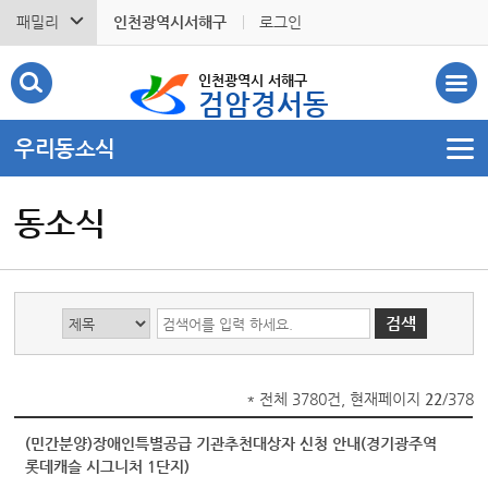
패밀리
인천광역시서해구
로그인
인천광역시 서해구
검암경서동
우리동소식
동소식
* 전체 3780건, 현재페이지
22
/378
(민간분양)장애인특별공급 기관추천대상자 신청 안내(경기광주역
롯데캐슬 시그니처 1단지)