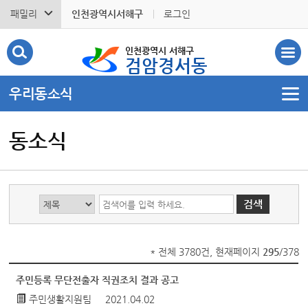
패밀리
인천광역시서해구
로그인
인천광역시 서해구
검암경서동
우리동소식
동소식
* 전체 3780건, 현재페이지
295
/378
주민등록 무단전출자 직권조치 결과 공고
주민생활지원팀
2021.04.02