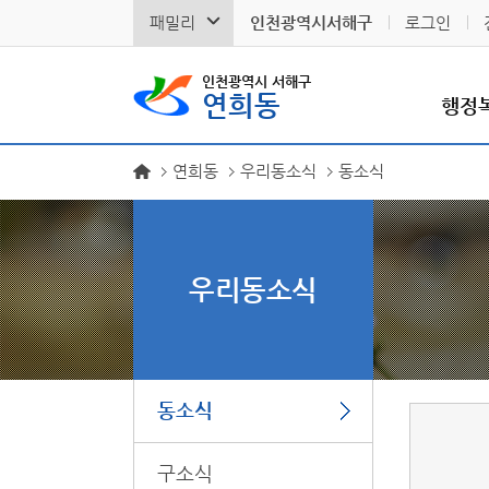
패밀리
인천광역시서해구
로그인
인천광역시 서해구
연희동
행정
연희동
우리동소식
동소식
우리동소식
동소식
구소식