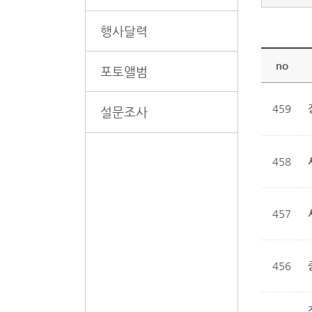
행사달력
no
포토앨범
459
설문조사
458
457
456