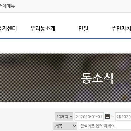
전체메뉴
복지센터
우리동소개
민원
주민자
동소식
~