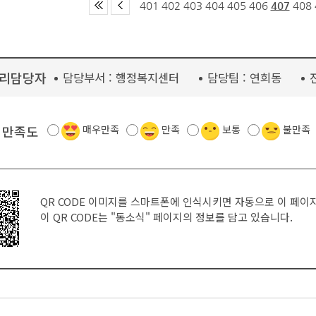
401
402
403
404
405
406
407
408
리담당자
담당부서 :
행정복지센터
담당팀 :
연희동
 만족도
매우만족
만족
보통
불만족
QR CODE 이미지를 스마트폰에 인식시키면 자동으로 이 페이
이 QR CODE는
"동소식"
페이지의 정보를 담고 있습니다.