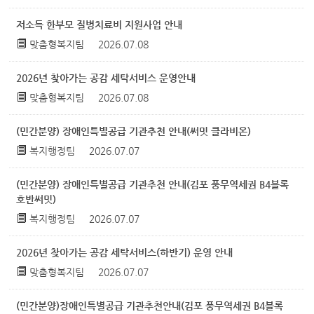
저소득 한부모 질병치료비 지원사업 안내
맞춤형복지팀
2026.07.08
2026년 찾아가는 공감 세탁서비스 운영안내
맞춤형복지팀
2026.07.08
(민간분양) 장애인특별공급 기관추천 안내(써밋 클라비온)
복지행정팀
2026.07.07
(민간분양) 장애인특별공급 기관추천 안내(김포 풍무역세권 B4블록
호반써밋)
복지행정팀
2026.07.07
2026년 찾아가는 공감 세탁서비스(하반기) 운영 안내
맞춤형복지팀
2026.07.07
(민간분양)장애인특별공급 기관추천안내(김포 풍무역세권 B4블록