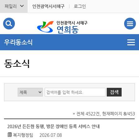
패밀리
인천광역시서해구
로그인
인천광역시 서해구
연희동
우리동소식
동소식
* 전체 4522건, 현재페이지
8
/453
2026년 든든한 동행, 방문 장애인 등록 서비스 안내
복지행정팀
2026.07.08