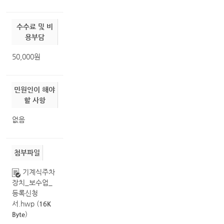
수수료 및 비
용부담
50,000원
민원인이 해야
할 사항
없음
첨부파일
기계식주차
장치_보수업_
등록신청
서.hwp
(
16K
)
Byte