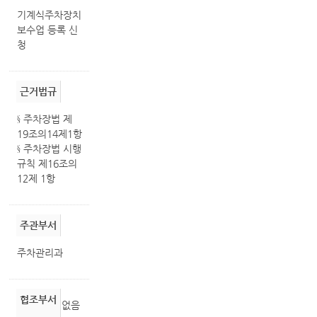
기계식주차장치
보수업 등록 신
청
근거법규
§ 주차장법 제
19조의14제1항
§ 주차장법 시행
규칙 제16조의
12제 1항
주관부서
주차관리과
협조부서
없음