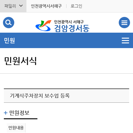
패밀리
인천광역시서해구
로그인
인천광역시 서해구
검암경서동
민원
민원서식
기계식주차장치 보수업 등록
민원정보
민원내용