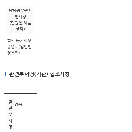
담당공무원확
인사항
(민원인 제출
생략)
법인 등기사항
증명서(법인인
경우만)
관련부서명(기관) 협조사항
관
없음
련
부
서
명