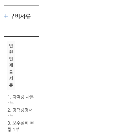
구비서류
민
원
인
제
출
서
류
1. 자격증 사본
1부
2. 경력증명서
1부
3. 보수설비 현
황 1부.