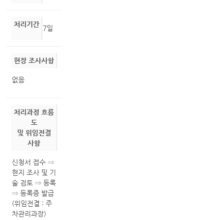
처리기간
7일
현장 조사사항
없음
처리과정 흐름
도
및 위임전결
사항
신청서 접수 ⇒
현지 조사 및 기
술 검토 ⇒ 등록
⇒ 등록증 발급
(위임전결 : 주
차관리과장)