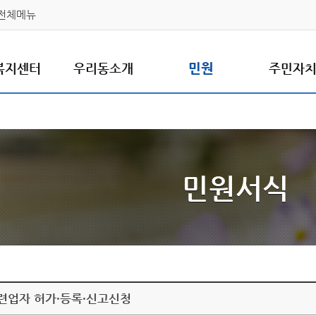
전체메뉴
복지센터
우리동소개
민원
주민자
민원서식
련업자 허가·등록·신고신청