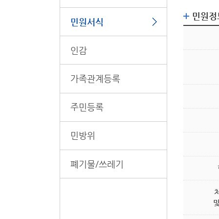
민원정
민원서식
인감
가족관계등록
주민등록
민방위
폐기물/쓰레기
및