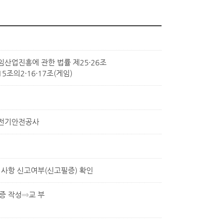
게임산업진흥에 관한 법률 제25·26조
15조의2·16·17조(게임)
국전기안전공사
된 사항 신고여부(신고필증) 확인
증 작성⇒교 부