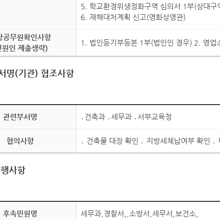
5. 학교환경위생정화구역 심의서 1부(상대구
6. 재해대처계획 신고(영화상영관)
당공무원확인사항
1. 법인등기부등본 1부(법인인 경우) 2. 영
민원인 제출생략)
서명(기관) 협조사항
관련부서명
․건축과 ․세무과 ․서부교육청
협의사항
․ 건축물 대장 확인 ․ 지방세체납여부 확인
이행사항
후속민원명
세무과,경찰서,,소방서,세무서,보건소,