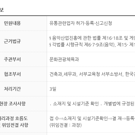
보
민원내용
유통관련업자 허가·등록·신고신청
§ 음악산업진흥에 관한 법률 제16·18조 및 
근거법규
§ 각법률 시행규칙 제6·7·9조(음악), 제15· 제
주관부서
문화관광체육과
협조부서
건축과,세무과, 서부교육청 서부소방서, 한
처리기간
3일
현장 조사사항
․ 소재지 및 시설기준 확인 ․ 개별법에 규정
처리과정 흐름도
접 수⇒소재지 및 시설기준확인⇒결 재⇒등록
 위임전결 사항
(위임전결 : 과장)