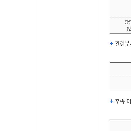
담
(
관련부
후속 