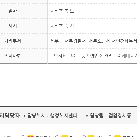
절차
처리후 통 보
시기
처리후 즉 시
처리부서
세무과,서부경찰서, 서부소방서,서인천세무
조치사항
․ 면허세 고지 ․ 풍속영업소 관리 ․ 재해대
리담당자
담당부서 :
행정복지센터
담당팀 :
검암경서동