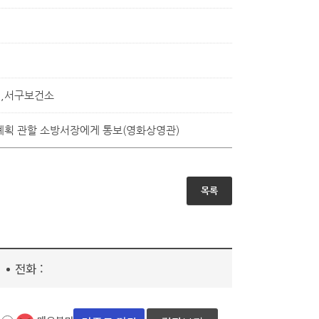
서,서구보건소
처계획 관할 소방서장에게 통보(영화상영관)
목록
전화 :