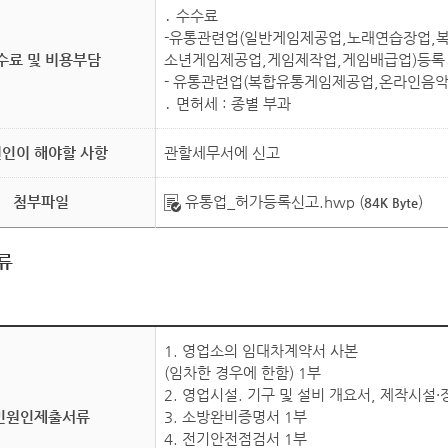
․ 수수료
-유통관련업(일반게임제공업,노래연습장업,
수료 및 비용부담
소년게임제공업,게임제작업,게임배급업)등록․허가
- 유통관련업(복합유통게임제공업,온라인음악서
․ 면허세 : 종별 부과
인이 해야할 사항
관할세무서에 신고
첨부파일
유통업_허가등록신고.hwp
(
)
84K Byte
류
1. 영업소의 임대차계약서 사본
(임차한 경우에 한함) 1부
2. 영업시설. 기구 및 설비 개요서, 제작시설
민원인제출서류
3. 소방완비증명서 1부
4. 전기안전점검서 1부