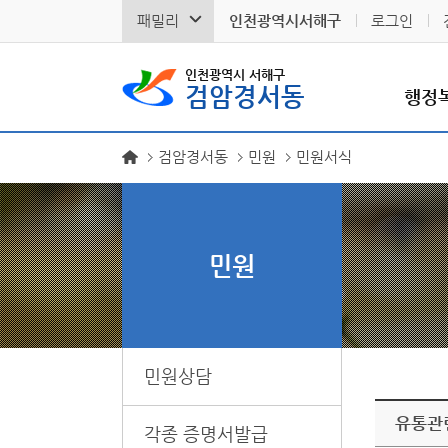
패밀리
인천광역시서해구
로그인
인천광역시 서해구
검암경서동
행정
검암경서동
민원
민원서식
민원
민원상담
유통관
각종 증명서발급